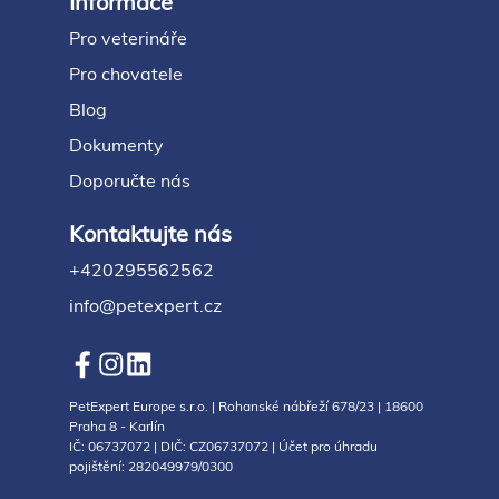
Informace
Pro veterináře
Pro chovatele
Blog
Dokumenty
Doporučte nás
Kontaktujte nás
+420295562562
info@petexpert.cz
PetExpert Europe s.r.o. | Rohanské nábřeží 678/23 | 18600
Praha 8 - Karlín
IČ: 06737072 | DIČ: CZ06737072 | Účet pro úhradu
pojištění: 282049979/0300