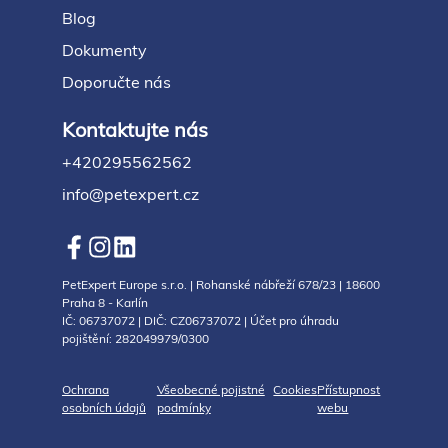
Blog
Dokumenty
Doporučte nás
Kontaktujte nás
+420295562562
info@petexpert.cz
PetExpert Europe s.r.o. | Rohanské nábřeží 678/23 | 18600
Praha 8 - Karlín
IČ: 06737072 | DIČ: CZ06737072 | Účet pro úhradu
pojištění: 282049979/0300
Ochrana
Všeobecné pojistné
Cookies
Přístupnost
osobních údajů
podmínky
webu