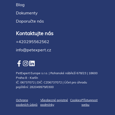
Blog
Dokumenty
Doporučte nás
Kontaktujte nás
+420295562562
info@petexpert.cz
PetExpert Europe s.r.o. | Rohanské nábřeží 678/23 | 18600
Praha 8 - Karlín
IČ: 06737072 | DIČ: CZ06737072 | Účet pro úhradu
pojištění: 282049979/0300
Ochrana
Všeobecné pojistné
Cookies
Přístupnost
osobních údajů
podmínky
webu