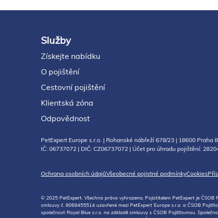
Služby
Footer
Získejte nabídku
O pojištění
Cestovní pojištění
Klientská zóna
Odpovědnost
PetExpert Europe s.r.o. | Rohanské nábřeží 678/23 | 18600 Praha 8 
IČ: 06737072 | DIČ: CZ06737072 | Účet pro úhradu pojištění: 282
Ochrana osobních údajů
Všeobecné pojistné podmínky
Cookies
Pří
© 2025 PetExpert. Všechna práva vyhrazena. Pojistitelem PetExpert je ČSOB 
smlouvy č. 8069455514 uzavřené mezi PetExpert Europe s.r.o. a ČSOB Pojišťovn
společnost Royal Blue s.r.o. na základě smlouvy s ČSOB Pojišťovnou. Společnos