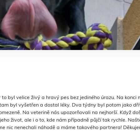
y to byl velice živý a hravý pes bez jediného úrazu. Na konci 
tam byl vyšetřen a dostal léky. Dva týdny byl potom jako dří
 omezeně. Na veterině nás upozorňovali na nejhorší. Když doš
jeho život, ale i o to, kde nám případně půjčí tak rychle. Naš
e jsme nic nenechali náhodě a máme takového partnera! Děkuj