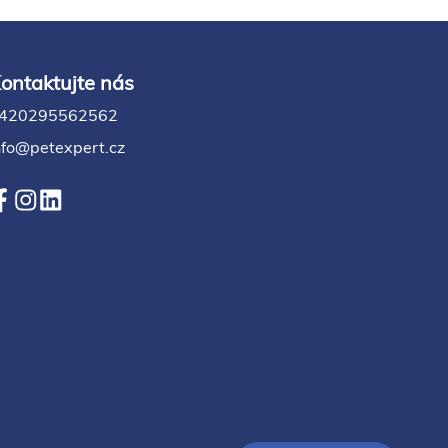
ontaktujte nás
420295562562
nfo@petexpert.cz