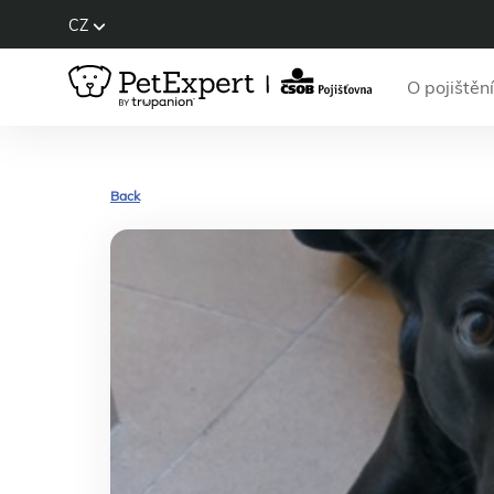
CZ
O pojištění
Back