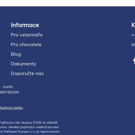
Informace
K
Pro veterináře
+
Pro chovatele
i
Blog
Dokumenty
Doporučte nás
- Karlín
049979/0300
stupnost webu
Pojišťovna, člen skupiny ČSOB na základě
ou. Likvidaci pojistných událostí provádí
t PetExpert Europe s.r.o. je registrovaným