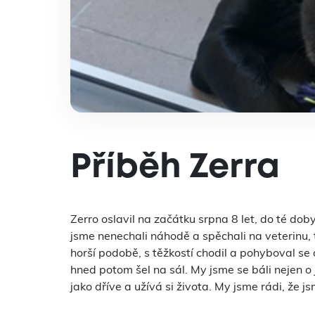
Příběh Zerra
Zerro oslavil na začátku srpna 8 let, do té dob
jsme nenechali náhodě a spěchali na veterinu, 
horší podobě, s těžkostí chodil a pohyboval se
hned potom šel na sál. My jsme se báli nejen o 
jako dříve a užívá si života. My jsme rádi, ž