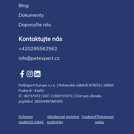
Blog
Dokumenty
Doporučte nás
Kontaktujte nás
+420295562562
info@petexpert.cz
PetExpert Europe s.r.o. | Rohanské nábřeží 678/23 | 18600
Praha 8 - Karlín
IČ: 06737072 | DIČ: CZ06737072 | Účet pro úhradu
pojištění: 282049979/0300
Ochrana
Všeobecné pojistné
Cookies
Přístupnost
osobních údajů
podmínky
webu