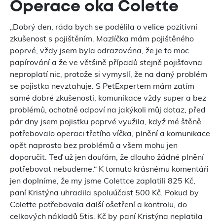
Operace oka Colette
„Dobrý den, ráda bych se podělila o velice pozitivní
zkušenost s pojištěním. Mazlíčka mám pojištěného
poprvé, vždy jsem byla odrazována, že je to moc
papírování a že ve většině případů stejně pojišťovna
neproplatí nic, protože si vymyslí, že na daný problém
se pojistka nevztahuje. S PetExpertem mám zatím
samé dobré zkušenosti, komunikace vždy super a bez
problémů, ochotně odpoví na jakýkoli můj dotaz, před
pár dny jsem pojistku poprvé využila, když mé štěně
potřebovalo operaci třetího víčka, plnění a komunikace
opět naprosto bez problémů a všem mohu jen
doporučit. Teď už jen doufám, že dlouho žádné plnění
potřebovat nebudeme.“ K tomuto krásnému komentáři
jen doplníme, že my jsme Colettce zaplatili 825 Kč,
paní Kristýna uhradila spoluúčast 500 Kč. Pokud by
Colette potřebovala další ošetření a kontrolu, do
celkových nákladů 5tis. Kč by paní Kristýna neplatila