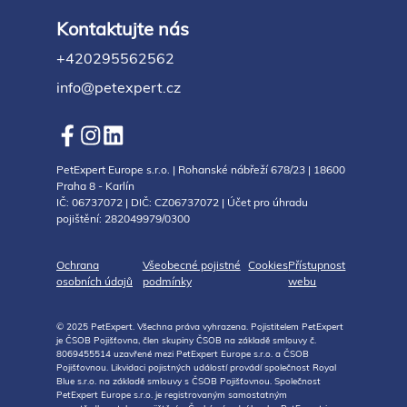
Kontaktujte nás
+420295562562
info@petexpert.cz
PetExpert Europe s.r.o. | Rohanské nábřeží 678/23 | 18600
Praha 8 - Karlín
IČ: 06737072 | DIČ: CZ06737072 | Účet pro úhradu
pojištění: 282049979/0300
Ochrana
Všeobecné pojistné
Cookies
Přístupnost
osobních údajů
podmínky
webu
© 2025 PetExpert. Všechna práva vyhrazena. Pojistitelem PetExpert
je ČSOB Pojišťovna, člen skupiny ČSOB na základě smlouvy č.
8069455514 uzavřené mezi PetExpert Europe s.r.o. a ČSOB
Pojišťovnou. Likvidaci pojistných událostí provádí společnost Royal
Blue s.r.o. na základě smlouvy s ČSOB Pojišťovnou. Společnost
PetExpert Europe s.r.o. je registrovaným samostatným