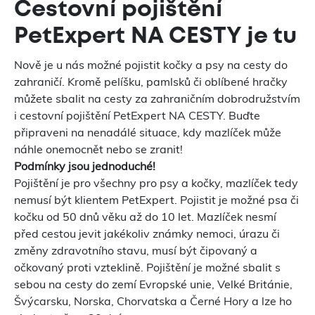
Cestovní pojištění
PetExpert NA CESTY je tu
Nově je u nás možné pojistit kočky a psy na cesty do
zahraničí. Kromě pelíšku, pamlsků či oblíbené hračky
můžete sbalit na cesty za zahraničním dobrodružstvím
i cestovní pojištění PetExpert NA CESTY. Buďte
připraveni na nenadálé situace, kdy mazlíček může
náhle onemocnět nebo se zranit!
Podmínky jsou jednoduché!
Pojištění je pro všechny pro psy a kočky, mazlíček tedy
nemusí být klientem PetExpert. Pojistit je možné psa či
kočku od 50 dnů věku až do 10 let. Mazlíček nesmí
před cestou jevit jakékoliv známky nemoci, úrazu či
změny zdravotního stavu, musí být čipovaný a
očkovaný proti vzteklině. Pojištění je možné sbalit s
sebou na cesty do zemí Evropské unie, Velké Británie,
Švýcarsku, Norska, Chorvatska a Černé Hory a lze ho