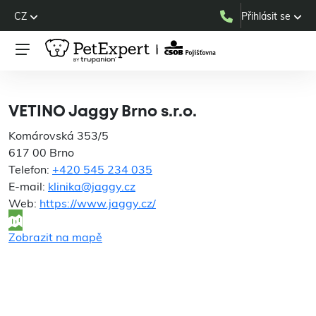
CZ
Přihlásit se
VETINO Jaggy Brno s.r.o.
VETINO Jaggy Brno s.r.o.
Komárovská 353/5
617 00 Brno
Telefon:
+420 545 234 035
E-mail:
klinika@jaggy.cz
Web:
https://www.jaggy.cz/
Zobrazit na mapě