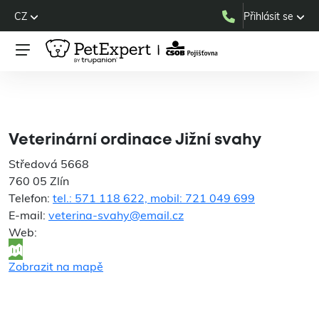
CZ
Přihlásit se
Veterinární ordinace Jižní
svahy
Veterinární ordinace Jižní svahy
Středová 5668
760 05 Zlín
Telefon:
tel.: 571 118 622, mobil: 721 049 699
E-mail:
veterina-svahy@email.cz
Web:
Zobrazit na mapě