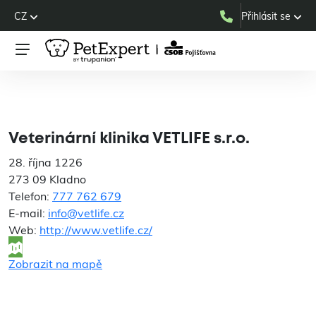
CZ
Přihlásit se
Veterinární klinika VETLIFE
s.r.o.
Veterinární klinika VETLIFE s.r.o.
28. října 1226
273 09 Kladno
Telefon:
777 762 679
E-mail:
info@vetlife.cz
Web:
http://www.vetlife.cz/
Zobrazit na mapě