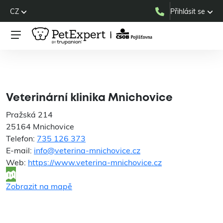
CZ
Přihlásit se
Veterinární klinika
Mnichovice
Veterinární klinika Mnichovice
Pražská 214
25164 Mnichovice
Telefon:
735 126 373
E-mail:
info@veterina-mnichovice.cz
Web:
https://www.veterina-mnichovice.cz
Zobrazit na mapě