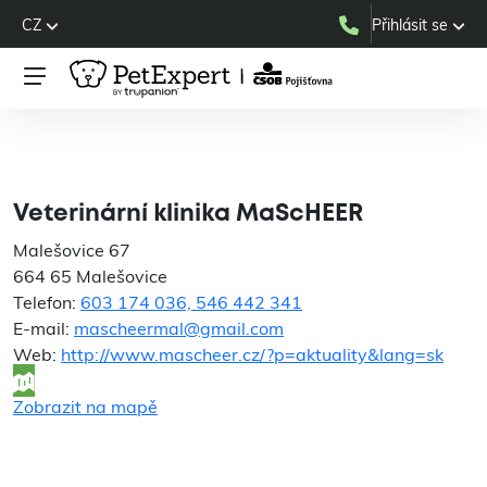
CZ
Přihlásit se
Veterinární klinika
MaScHEER
Veterinární klinika MaScHEER
Malešovice 67
664 65 Malešovice
Telefon:
603 174 036, 546 442 341
E-mail:
mascheermal@gmail.com
Web:
http://www.mascheer.cz/?p=aktuality&lang=sk
Zobrazit na mapě