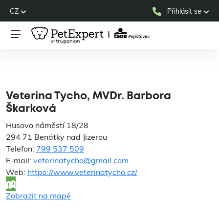
CZ
Přihlásit se
Veterina Tycho, MVDr.
Barbora Škarková
Veterina Tycho, MVDr. Barbora
Škarková
Husovo náměstí 18/28
294 71 Benátky nad Jizerou
Telefon:
799 537 509
E-mail:
veterinatycho@gmail.com
Web:
https://www.veterinatycho.cz/
Zobrazit na mapě