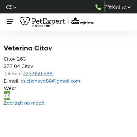
CZ
Přihlásit se
Veterina Cítov
Veterina Cítov
Cítov 263
277 04 Cítov
Telefon:
723 959 538
E-mail:
duchonova88@gmail.com
Web:
Zobrazit na mapě