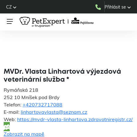
CZ
Přihlásit se
MVDr. Vlasta Linhartová
výjezdová veterinární
služba *
MVDr. Vlasta Linhartová výjezdová
veterinární služba *
Rymáňská 218
252 10 Mníšek pod Brdy
Telefon:
+420732717088
E-mail:
linhartovavlasta@seznam.cz
Web:
https://mvdr-vlasta-linhartova.zdravotniregistr.cz/
Zobrazit na mapě