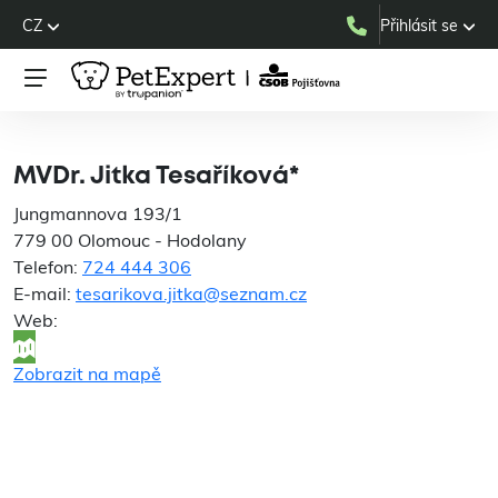
CZ
Přihlásit se
MVDr. Jitka Tesaříková*
MVDr. Jitka Tesaříková*
Jungmannova 193/1
779 00 Olomouc - Hodolany
Telefon:
724 444 306
E-mail:
tesarikova.jitka@seznam.cz
Web:
Zobrazit na mapě