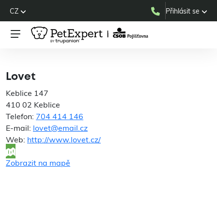
CZ
Přihlásit se
Lovet
Lovet
Keblice 147
410 02 Keblice
Telefon:
704 414 146
E-mail:
lovet@email.cz
Web:
http://www.lovet.cz/
Zobrazit na mapě