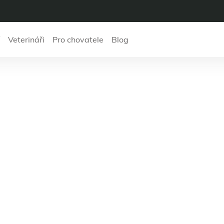
Veterináři
Pro chovatele
Blog
HADVET.cz