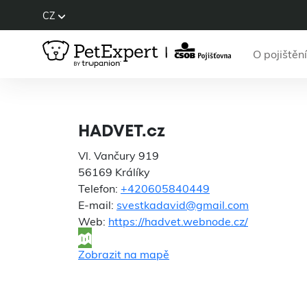
CZ
O pojištění
HADVET.cz
Vl. Vančury 919
56169 Králíky
Telefon:
+420605840449
E-mail:
svestkadavid@gmail.com
Web:
https://hadvet.webnode.cz/
Zobrazit na mapě