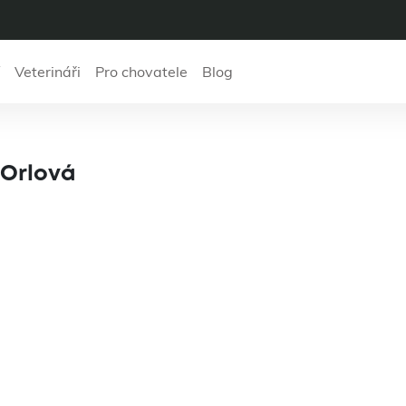
Veterináři
Pro chovatele
Blog
 veterinární klini
a Orlová