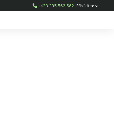
+420 295 562 562
Přihlásit se
ka Orlová