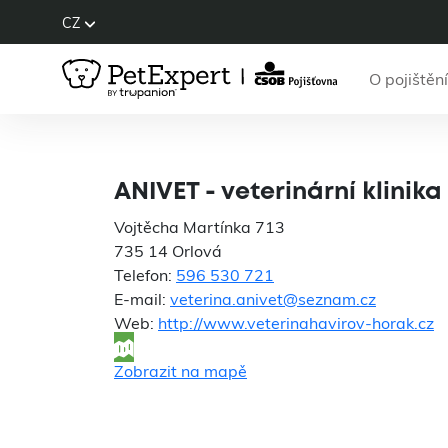
CZ
O pojištění
ANIVET -
ANIVET - veterinární klinik
Vojtěcha Martínka 713
735 14 Orlová
Telefon:
596 530 721
E-mail:
veterina.anivet@seznam.cz
Web:
http://www.veterinahavirov-horak.cz
Zobrazit na mapě