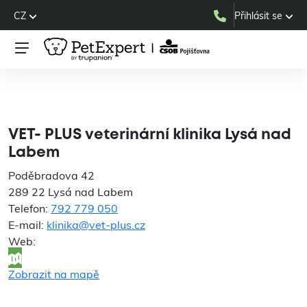
CZ
Přihlásit se
VET- PLUS veterinární
klinika Lysá nad Labem
VET- PLUS veterinární klinika Lysá nad
Labem
Poděbradova 42
289 22 Lysá nad Labem
Telefon:
792 779 050
E-mail:
klinika@vet-plus.cz
Web:
Zobrazit na mapě