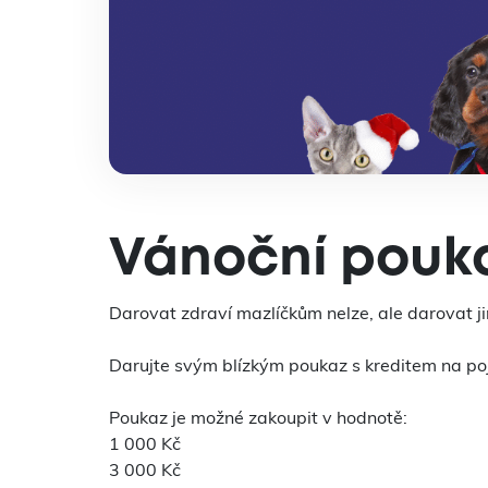
Vánoční pouka
Darovat zdraví mazlíčkům nelze, ale darovat j
Darujte svým blízkým poukaz s kreditem na pojiš
Poukaz je možné zakoupit v hodnotě:
1 000 Kč
3 000 Kč