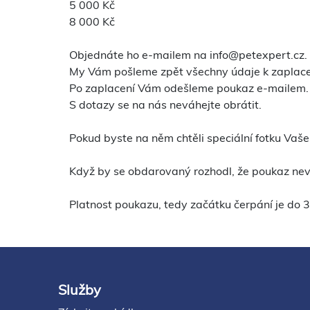
5 000 Kč
8 000 Kč
Objednáte ho e-mailem na info@petexpert.cz.
My Vám pošleme zpět všechny údaje k zaplace
Po zaplacení Vám odešleme poukaz e-mailem.
S dotazy se na nás neváhejte obrátit.
Pokud byste na něm chtěli speciální fotku Vašeh
Když by se obdarovaný rozhodl, že poukaz nevy
Platnost poukazu, tedy začátku čerpání je do 3
Služby
Footer