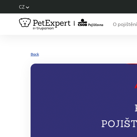
CZ
O pojištění
Back