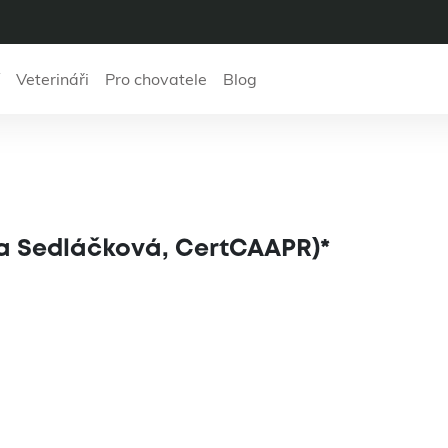
Veterináři
Pro chovatele
Blog
L (MVDr. Marcela 
CertCAAPR)*
a Sedláčková, CertCAAPR)*