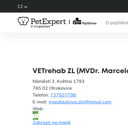
CZ
O pojištění
VETrehab Z
VETrehab ZL (MVDr. Marcel
Náměstí 3. Května 1793
765 02 Otrokovice
Telefon:
737507798
E-mail:
msedlackova.zlin@gmail.com
Web:
Zobrazit na mapě