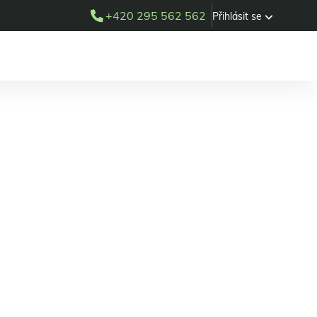
+420 295 562 562
Přihlásit se
Sedláčková,