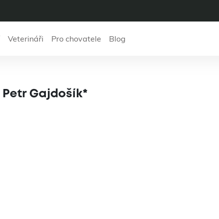
Veterináři
Pro chovatele
Blog
 ordinace MVDr. Pe
 Petr Gajdošík*