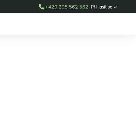
+420 295 562 562
Přihlásit se
tr Gajdošík*