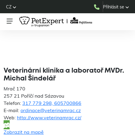
CZ
Přihlásit se
Veterinární klinika a
laboratoř MVDr. Michal
Šindelář
Veterinární klinika a laboratoř MVDr.
Michal Šindelář
Mrač 170
257 21 Poříčí nad Sázavou
Telefon:
317 779 298, 605700866
E-mail:
ordinace@veterinamrac.cz
Web:
http://www.veterinamrac.cz/
Zobrazit na mapě