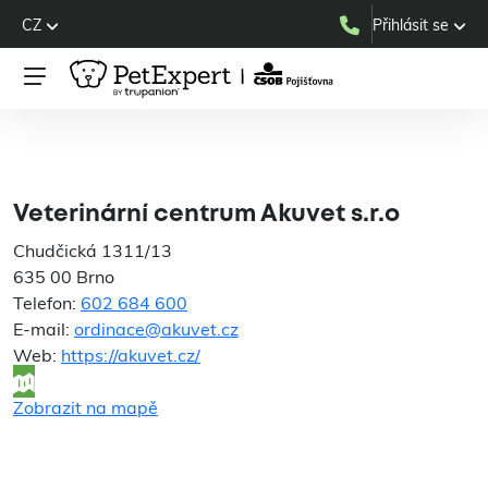
CZ
Přihlásit se
Veterinární centrum
Akuvet s.r.o
Veterinární centrum Akuvet s.r.o
Chudčická 1311/13
635 00 Brno
Telefon:
602 684 600
E-mail:
ordinace@akuvet.cz
Web:
https://akuvet.cz/
Zobrazit na mapě