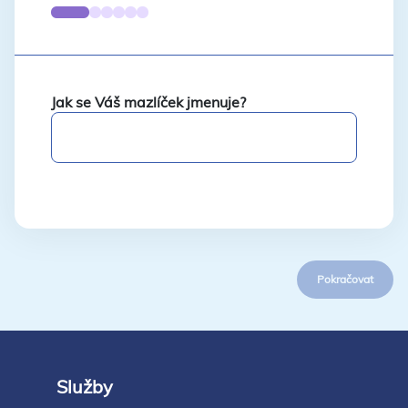
Jak se Váš mazlíček jmenuje?
Pokračovat
Služby
Footer