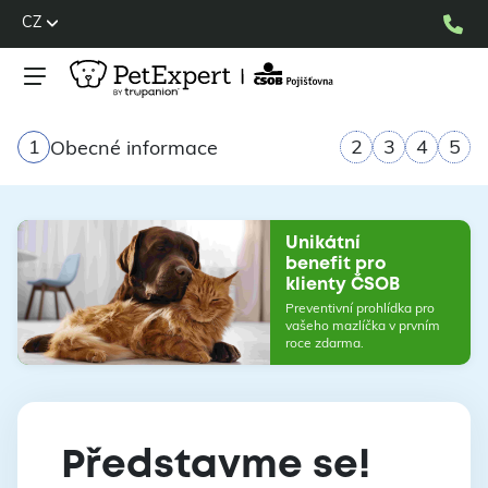
CZ
1
2
3
4
5
Obecné informace
Unikátní
benefit pro
klienty ČSOB
Preventivní prohlídka pro
vašeho mazlíčka v prvním
roce zdarma.
Představme se!