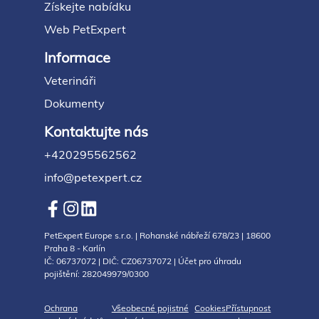
Získejte nabídku
Web PetExpert
Informace
Veterináři
Dokumenty
Kontaktujte nás
+420295562562
info@petexpert.cz
PetExpert Europe s.r.o. | Rohanské nábřeží 678/23 | 18600
Praha 8 - Karlín
IČ: 06737072 | DIČ: CZ06737072 | Účet pro úhradu
pojištění: 282049979/0300
Ochrana
Všeobecné pojistné
Cookies
Přístupnost